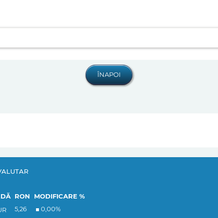
VALUTAR
EDĂ
RON
MODIFICARE %
5,26
0,00
%
UR