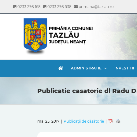
Skip
0233.298.168
0233.298.538
primaria@tazlau.ro
to
content
ADMINISTRAȚIE
INVESTIȚII
Publicatie casatorie dl Radu 
mai 25, 2017
|
Publicații de căsătorie
|