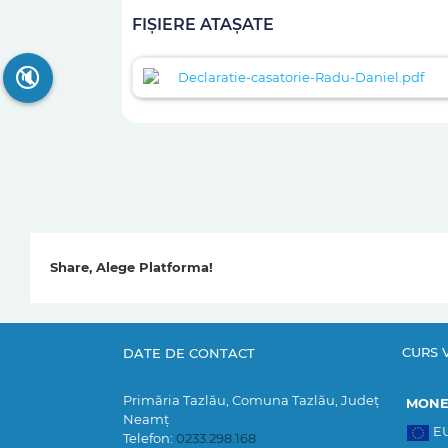
FIȘIERE ATAȘATE
🔇
Declaratie-casatorie-Radu-Daniel.pdf
Share, Alege Platforma!
CURS 
DATE DE CONTACT
Primăria Tazlău, Comuna Tazlău, Județ
MON
Neamț
E
Telefon:
0233.298.168