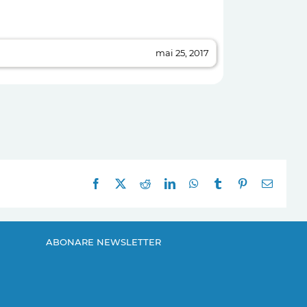
mai 25, 2017
Facebook
X
Reddit
LinkedIn
WhatsApp
Tumblr
Pinterest
E-
mail:
ABONARE NEWSLETTER