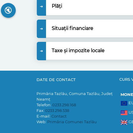
Plăți
🔇
Situații financiare
Taxe și impozite locale
CURS 
DATE DE CONTACT
Primăria Tazlău, Comuna Tazlău, Județ
MON
Neamț
E
Telefon:
0233.298.168
Fax:
0233.298.538
U
E-mail:
Contact
Web:
Primăria Comunei Tazlău
G