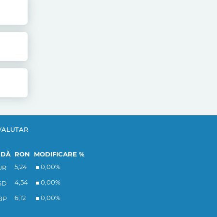
VALUTAR
EDĂ
RON
MODIFICARE %
5,24
0,00
%
UR
4,54
0,00
%
SD
6,12
0,00
%
BP