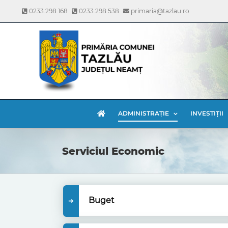
Skip
0233.298.168
0233.298.538
primaria@tazlau.ro
to
content
ADMINISTRAȚIE
INVESTIȚII
Serviciul Economic
Buget