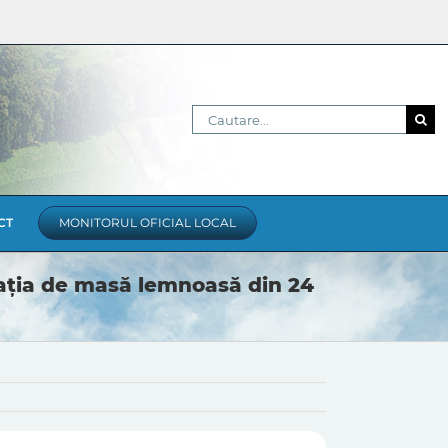
Cautare...
CT
MONITORUL OFICIAL LOCAL
itația de masă lemnoasă din 24