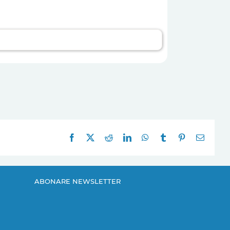
Facebook
X
Reddit
LinkedIn
WhatsApp
Tumblr
Pinterest
E-
mail:
ABONARE NEWSLETTER