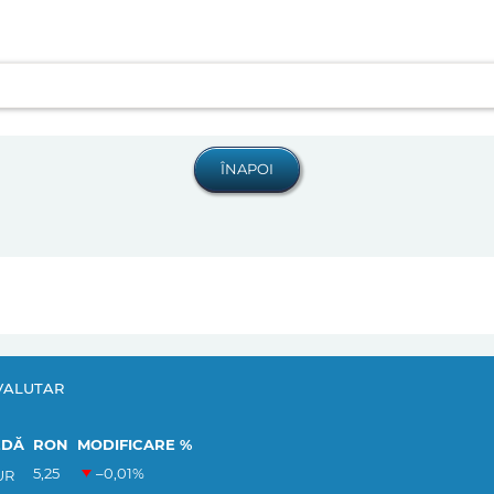
VALUTAR
EDĂ
RON
MODIFICARE %
5,25
–0,01
%
UR