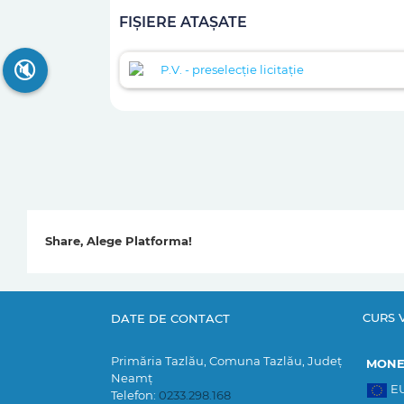
FIȘIERE ATAȘATE
🔇
P.V. - preselecție licitație
Share, Alege Platforma!
CURS 
DATE DE CONTACT
Primăria Tazlău, Comuna Tazlău, Județ
MON
Neamț
E
Telefon:
0233.298.168