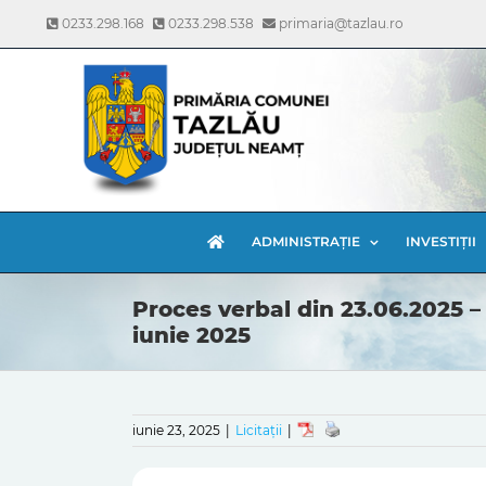
Skip
0233.298.168
0233.298.538
primaria@tazlau.ro
to
content
ADMINISTRAȚIE
INVESTIȚII
Proces verbal din 23.06.2025 –
iunie 2025
iunie 23, 2025
|
Licitații
|