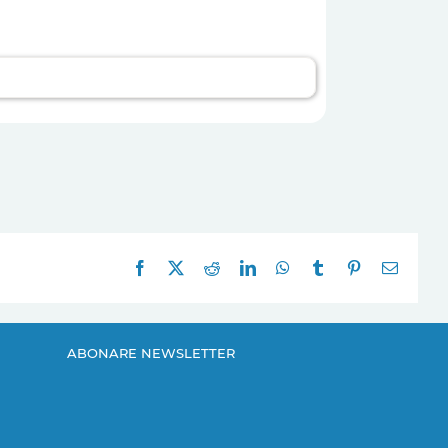
Facebook
X
Reddit
LinkedIn
WhatsApp
Tumblr
Pinterest
E-
mail:
ABONARE NEWSLETTER