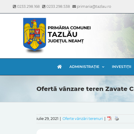
Skip
0233.298.168
0233.298.538
primaria@tazlau.ro
to
content
ADMINISTRAȚIE
INVESTIȚII
Ofertă vânzare teren Zavate C
iulie 29, 2021
|
Oferte vânzări terenuri
|