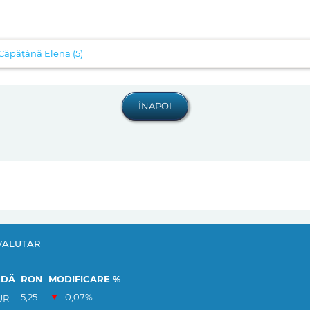
 Căpățână Elena (5)
VALUTAR
EDĂ
RON
MODIFICARE %
5,25
–0,07
%
UR