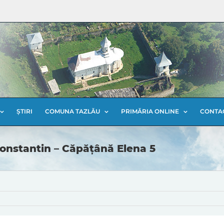
ȘTIRI
COMUNA TAZLĂU
PRIMĂRIA ONLINE
CONTA
onstantin – Căpățână Elena 5