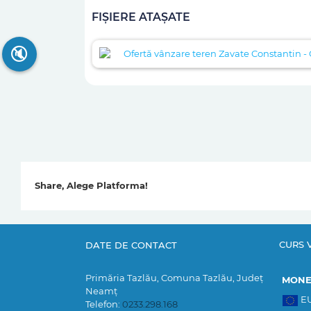
FIȘIERE ATAȘATE
🔇
Ofertă vânzare teren Zavate Constantin -
Share, Alege Platforma!
CURS 
DATE DE CONTACT
Primăria Tazlău, Comuna Tazlău, Județ
MON
Neamț
E
Telefon:
0233.298.168