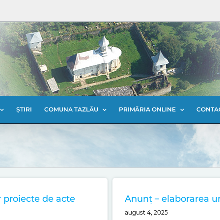
ȘTIRI
COMUNA TAZLĂU
PRIMĂRIA ONLINE
CONTA
r proiecte de acte
Anunț – elaborarea u
august 4, 2025