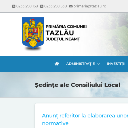
Skip
0233.298.168
0233.298.538
primaria@tazlau.ro
to
content
ADMINISTRAȚIE
INVESTIȚII
Ședințe ale Consiliului Local
Anunț referitor la elaborarea uno
normative