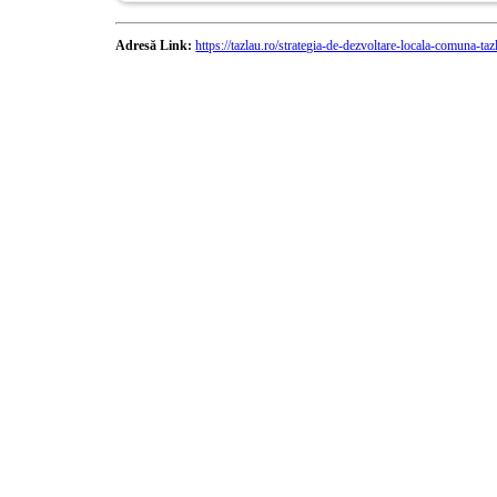
Adresă Link:
https://tazlau.ro/strategia-de-dezvoltare-locala-comuna-taz