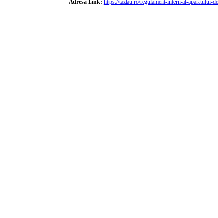
Adresă Link:
https://tazlau.ro/regulament-intern-al-aparatului-d